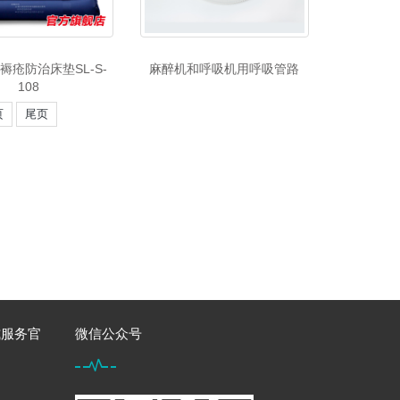
褥疮防治床垫SL-S-
麻醉机和呼吸机用呼吸管路
108
页
尾页
式服务官
微信公众号