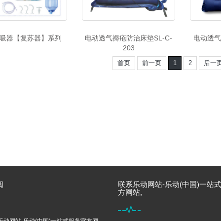
吸器【复苏器】系列
电动透气褥疮防治床垫SL-C-
电动透气
203
首页
前一页
1
2
后一
阅
联系乐动网站-乐动(中国)一站
方网站,